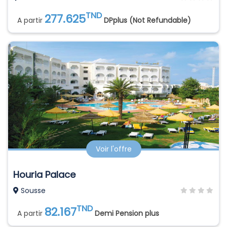
TND
277.625
A partir
DPplus (Not Refundable)
Voir l'offre
Houria Palace
Sousse
TND
82.167
A partir
Demi Pension plus