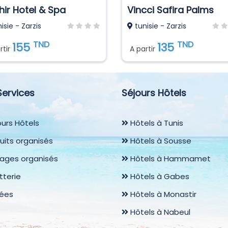
hir Hotel & Spa
Vincci Safira Palms
isie - Zarzis
tunisie - Zarzis
TND
TND
155
135
rtir
A partir
Services
Séjours Hôtels
urs Hôtels
Hôtels à Tunis
uits organisés
Hôtels à Sousse
ages organisés
Hôtels à Hammamet
etterie
Hôtels à Gabes
rées
Hôtels à Monastir
Hôtels à Nabeul