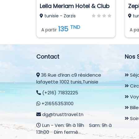
Lella Meriam Hotel & Club
Zep
tunisie - Zarzis
tun
TND
135
A partir
A pa
Contact
Nos 
36 Rue d’iran c9 résidence
Séjo
lafayette 1002 tunis,Tunisie
Circ
(+216) 71832225
Voy
+21655353100
Bill
dg@trusttravel.tn
Soi
Lun - Ven: 9h à 18h Sam: 9h à
13h00 Dim fermé