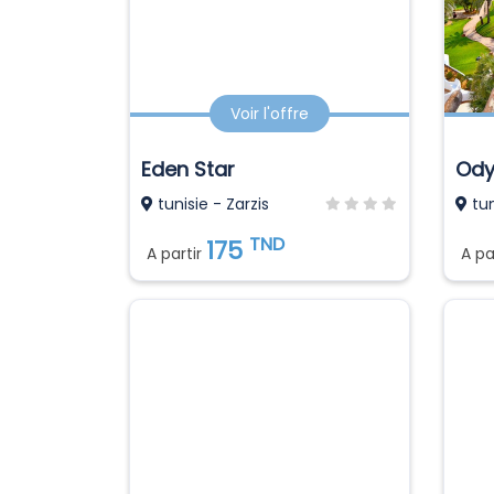
Voir l'offre
Eden Star
tunisie - Zarzis
tun
TND
175
A partir
A pa