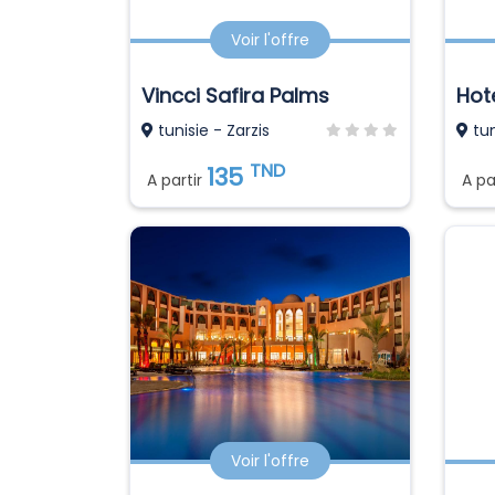
Voir l'offre
Vincci Safira Palms
Hot
tunisie - Zarzis
tun
TND
135
A partir
A pa
Voir l'offre