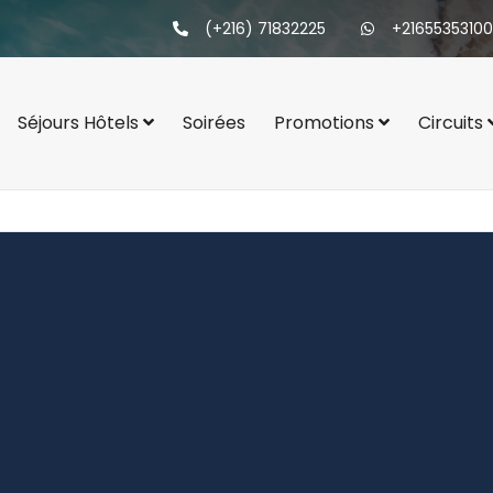
(+216) 71832225
+21655353100
Séjours Hôtels
Soirées
Promotions
Circuits