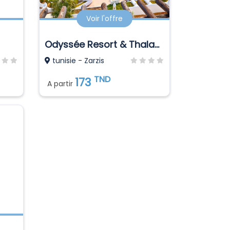
Voir l'offre
Odyssée Resort & Thalasso
tunisie - Zarzis
TND
173
A partir