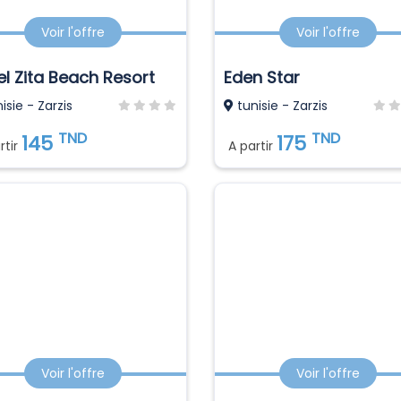
Voir l'offre
Voir l'offre
el Zita Beach Resort
Eden Star
isie - Zarzis
tunisie - Zarzis
TND
TND
145
175
rtir
A partir
Voir l'offre
Voir l'offre