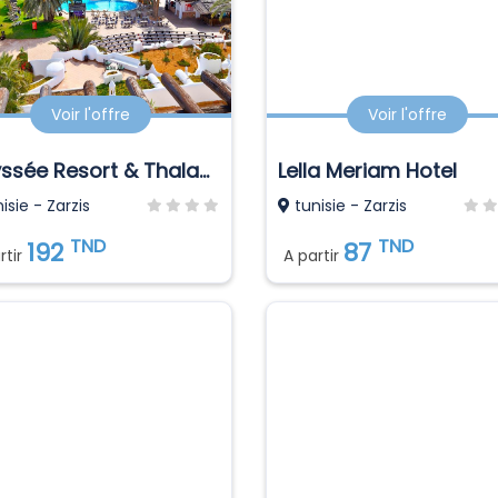
Voir l'offre
Voir l'offre
Odyssée Resort & Thalasso
Lella Meriam Hotel
isie - Zarzis
tunisie - Zarzis
TND
TND
192
87
rtir
A partir