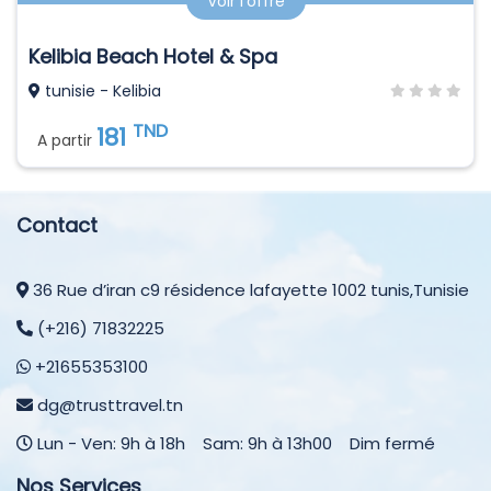
Voir l'offre
Kelibia Beach Hotel & Spa
tunisie - Kelibia
TND
181
A partir
Contact
36 Rue d’iran c9 résidence lafayette 1002 tunis,Tunisie
(+216) 71832225
+21655353100
dg@trusttravel.tn
Lun - Ven: 9h à 18h Sam: 9h à 13h00 Dim fermé
Nos Services