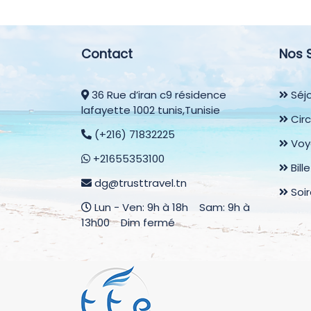
Contact
Nos 
36 Rue d’iran c9 résidence
Séjo
lafayette 1002 tunis,Tunisie
Circ
(+216) 71832225
Voy
+21655353100
Bill
dg@trusttravel.tn
Soi
Lun - Ven: 9h à 18h Sam: 9h à
13h00 Dim fermé