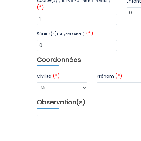
Adulte(s)
Enfan
(de 16 à 60 ans non révolus)
(*)
(*)
Sénior(s)
(60yearsAnd+)
Coordonnées
(*)
(*)
Civilité
Prénom
Observation(s)