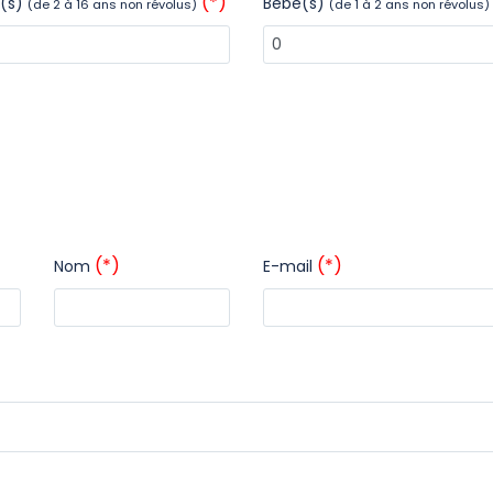
(*)
t(s)
Bébé(s)
(de 2 à 16 ans non révolus)
(de 1 à 2 ans non révolus)
(*)
(*)
Nom
E-mail