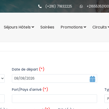
(+216) 71832225
+21655353100
Séjours Hôtels
Soirées
Promotions
Circuits
(*)
Date de départ
(*)
Port/Pays d'arrivé
Ty