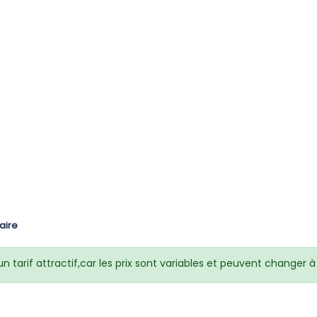
aire
 tarif attractif,car les prix sont variables et peuvent changer