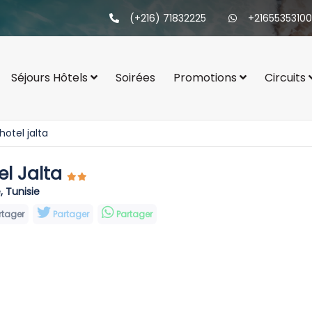
(+216) 71832225
+21655353100
Séjours Hôtels
Soirées
Promotions
Circuits
hotel jalta
el Jalta
, Tunisie
rtager
Partager
Partager