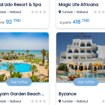
al Lido Resort & Spa
Magic Life Africana
isie - Nabeul
tunisie - Nabeul
TND
TND
92
418
rtir
A partir
Voir l'offre
Voir l'offre
Khayam Garden Beach Resort & Spa
Byzance
isie - Nabeul
tunisie - Nabeul