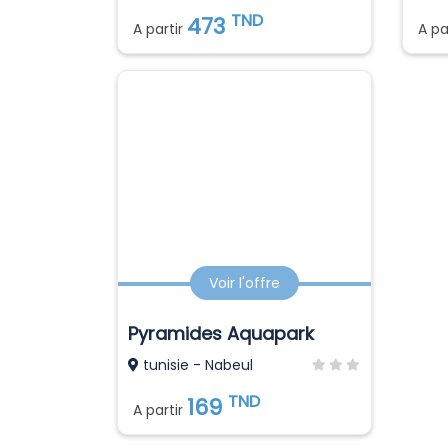
TND
473
A partir
A pa
Voir l'offre
Pyramides Aquapark
tunisie - Nabeul
TND
169
A partir