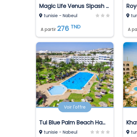
Magic Life Venus Slpash World
Roy
tunisie - Nabeul
tun
TND
276
A partir
A pa
Voir l'offre
Tui Blue Palm Beach Hammamet
tunisie - Nabeul
tun