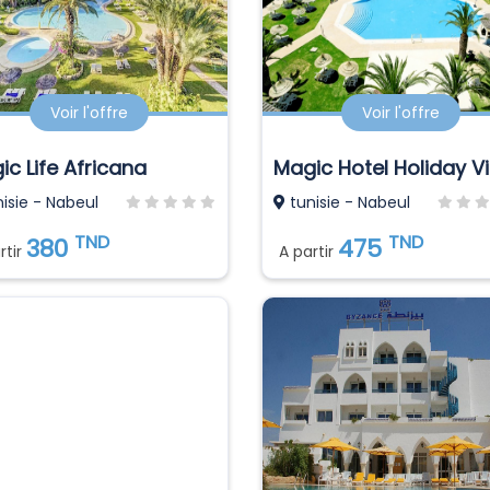
Voir l'offre
Voir l'offre
ic Life Africana
isie - Nabeul
tunisie - Nabeul
TND
TND
380
475
rtir
A partir