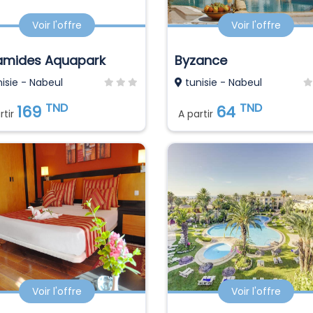
Voir l'offre
Voir l'offre
amides Aquapark
Byzance
isie - Nabeul
tunisie - Nabeul
TND
TND
169
64
rtir
A partir
Voir l'offre
Voir l'offre