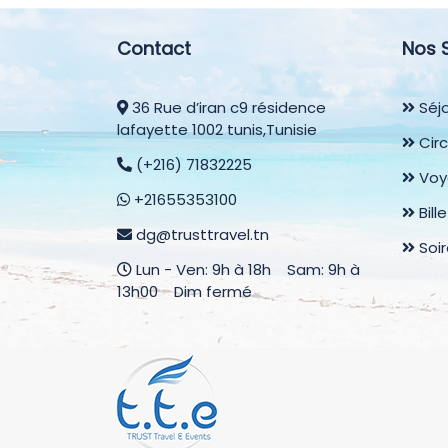
Contact
Nos 
36 Rue d’iran c9 résidence
Séjo
lafayette 1002 tunis,Tunisie
Circ
(+216) 71832225
Voy
+21655353100
Bill
dg@trusttravel.tn
Soi
Lun - Ven: 9h à 18h Sam: 9h à
13h00 Dim fermé