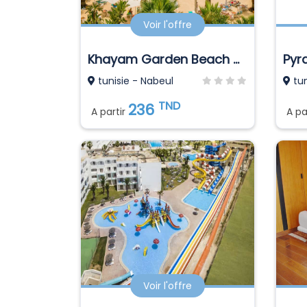
Voir l'offre
Khayam Garden Beach Resort & Spa
Pyr
tunisie - Nabeul
tun
TND
236
A partir
A pa
Voir l'offre