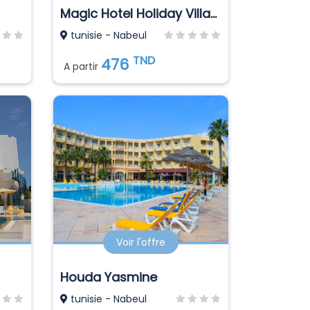
Magic Hotel Holiday Village El Manar
tunisie - Nabeul
TND
476
A partir
Voir l'offre
Houda Yasmine
tunisie - Nabeul