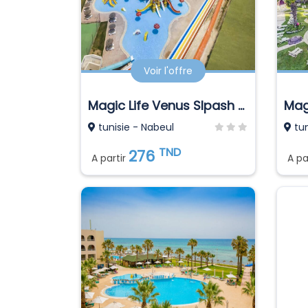
Voir l'offre
Magic Life Venus Slpash World
Mag
tunisie - Nabeul
tun
TND
276
A partir
A pa