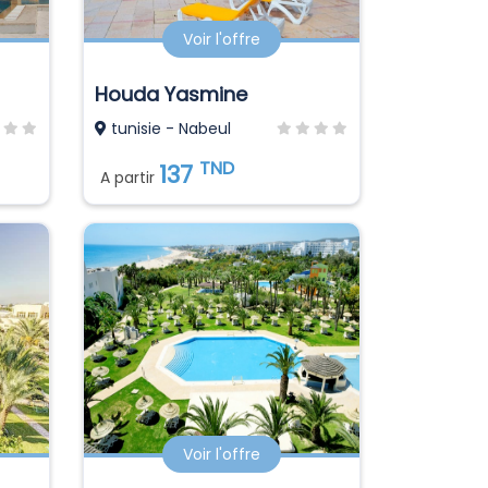
Voir l'offre
Houda Yasmine
tunisie - Nabeul
TND
137
A partir
Voir l'offre