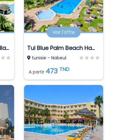
Voir l'offre
Magic Hotel Holiday Village El Manar
Tui Blue Palm Beach Hammamet
tunisie - Nabeul
TND
473
A partir