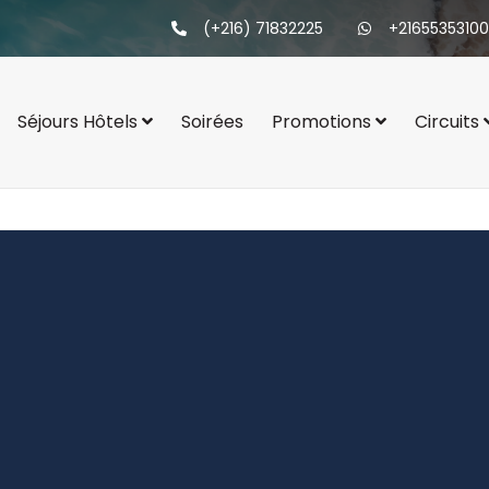
(+216) 71832225
+21655353100
Séjours Hôtels
Soirées
Promotions
Circuits